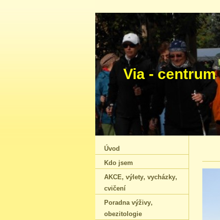
Via - cen
Úvod
Kdo jsem
AKCE‚ výlety‚ vycházky‚
cvičení
Poradna výživy‚
obezitologie