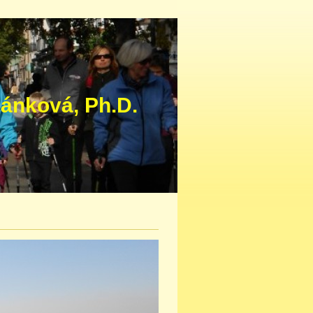
ová‚ Ph.D.