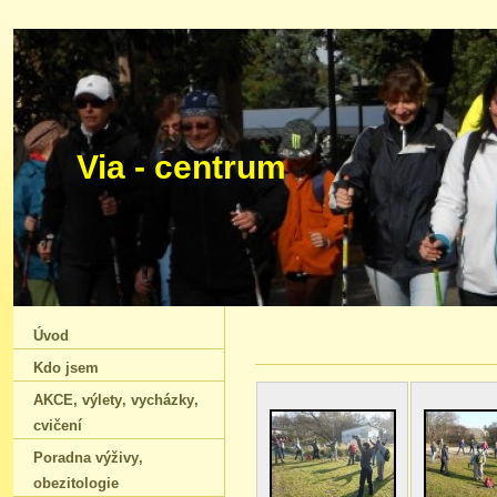
Via - centrum Ing.
Úvod
Kdo jsem
AKCE‚ výlety‚ vycházky‚
cvičení
Poradna výživy‚
obezitologie