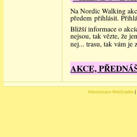
Na Nordic Walking akc
předem
přihlásit.
Přihl
Bližší informace o akcí
nejsou, tak vězte, že j
nej... trasu, tak vám j
AKCE, PŘEDNÁ
Administrace WebSnadno
|