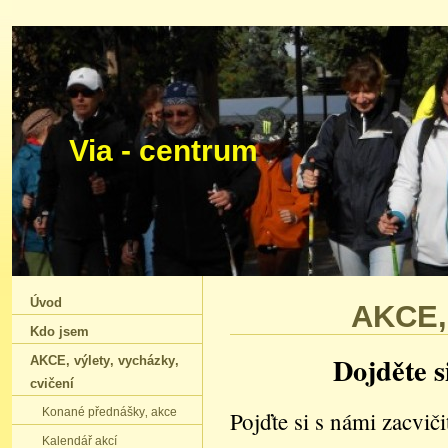
Via - centrum Ing.
Úvod
AKCE‚ 
Kdo jsem
Dojděte s
AKCE‚ výlety‚ vycházky‚
cvičení
Konané přednášky‚ akce
Pojďte si s námi zacvič
Kalendář akcí