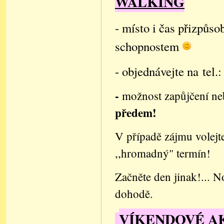
WALKING
- místo i čas přizpů
schopnostem
- objednávejte na tel.
-
možnost zapůjčení ne
předem!
V případě zájmu volejt
,,hromadný" termín!
Začněte den jinak!... N
dohodě.
VÍKENDOVÉ A