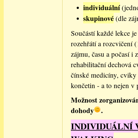
individuální
(jedn
skupinové
(dle zá
Součástí každé lekce j
rozehřátí a rozcvičení 
zájmu, času a počasí i 
rehabilitační dechová c
čínské medicíny, cviky 
končetin - a to nejen v 
Možnost zorganizování
dohody
.
INDIVIDUÁLNÍ