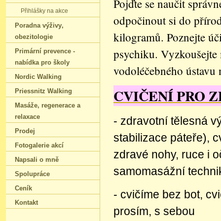
Pojďte se naučit správ
Přihlášky na akce
odpočinout si do přírod
Poradna výživy‚
kilogramů. Poznejte úč
obezitologie
psychiku. Vyzkoušejte 
Primární prevence -
nabídka pro školy
vodoléčebného ústavu n
Nordic Walking
CVIČENÍ PRO Z
Priessnitz Walking
Masáže‚ regenerace a
relaxace
- zdravotní tělesná v
Prodej
stabilizace páteře), 
Fotogalerie akcí
zdravé nohy, ruce i oč
Napsali o mně
samomasážní technik
Spolupráce
Ceník
- cvičíme bez bot, cv
Kontakt
prosím, s sebou