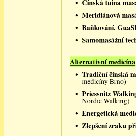
Čínská tuina ma
Meridiánová mas
Baňkování, GuaSh
Samomasážní tec
Alternativní medicína
Tradiční čínsk
á
me
medicíny Brno)
Priessnitz Walki
Nordic Walking
)
Energetická medi
Zlepšení zraku př