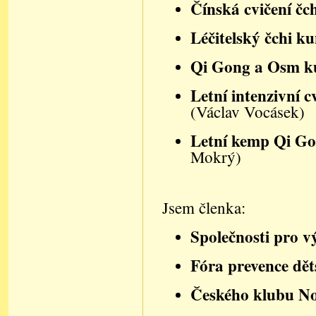
Čínská cvičení čc
Léčitelský čchi k
Qi Gong a Osm k
Letní intenzivní c
(Václav Vocásek)
Letní kemp Qi Gon
Mokrý)
Jsem členka:
Společnosti pro v
Fóra prevence dět
Českého klubu N