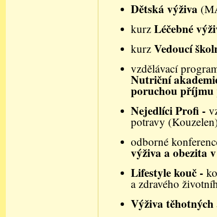
Dětská výživa
(M
Léčebné výživ
kurz
Vedoucí škol
kurz
vzdělávací progra
Nutriční akademi
poruchou příjmu 
Nejedlíci Profi -
v
potravy (Kouzelen
odborné konferenc
výživa a obezita v
Lifestyle kouč -
ko
a zdravého životní
Výživa těhotných 