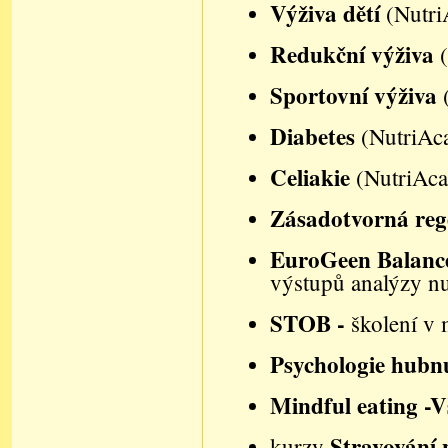
Výživa dětí
(Nutri
Redukční výživa
Sportovní výživa
Diabetes
(NutriAc
Celiakie
(NutriAc
Zásadotvorná re
EuroGeen Balanc
výstupů analýzy nu
STOB -
školení v 
Psychologie hubn
Mindful eating -
Stravování p
kurzy