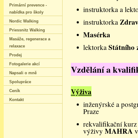
Primární prevence -
instruktorka a lek
nabídka pro školy
Zdravo
instruktorka
Nordic Walking
Priessnitz Walking
Masérka
Masáže‚ regenerace a
Státního 
lektorka
relaxace
Prodej
Fotogalerie akcí
Vzdělání a kvalif
Napsali o mně
Spolupráce
Výživa
Ceník
Kontakt
inženýrské a post
Praze
rekvalifikační kur
MAHRA
výživy
v