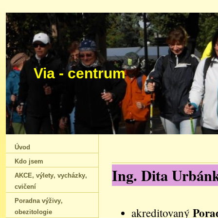
Via - centrum Ing.
Úvod
Kdo jsem
Ing. Dita Urbán
AKCE‚ výlety‚ vycházky‚
cvičení
Poradna výživy‚
Pora
akreditovaný
obezitologie