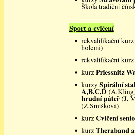
Škola tradiční čín
Sport a cvičení
rekvalifikační kur
holemi)
rekvalifikační kur
Priessnitz W
kurz
Spirální st
kurzy
A,B,C,D
(A.Kling
hrudní páteř
(
J. 
(
Z.Smíšková)
Cvičení seni
kurz
Theraband a 
kurz