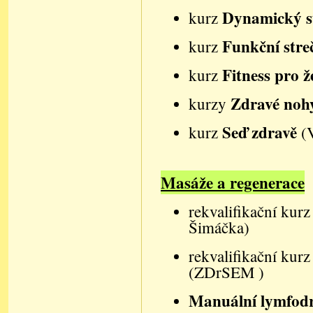
Dynamický s
kurz
Funkční str
kurz
Fitness pro ž
kurz
Zdravé nohy 
kurzy
Seď zdravě
kurz
(
Masáže a regenerace
rekvalifikační kur
Šimáčka)
rekvalifikační kur
(ZDrSEM )
Manuální lymfodr