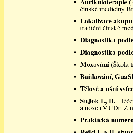
Aurikuloterapie
(
čínské medicíny B
Lokalizace akupu
tradiční čínské me
Diagnostika podl
Diagnostika podl
Moxování
(
Škola 
Baňkování, GuaSh
Tělové a ušní svíc
SuJok
I., II.
- léč
a noze (MUDr. Zin
Praktická numero
Reiki
I. a II. stup