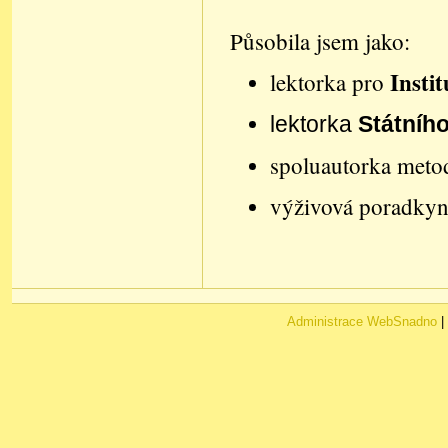
Působila jsem jako:
Insti
lektorka pro
lektorka
Státníh
spoluautorka metod
výživová poradkyně
Administrace WebSnadno
|