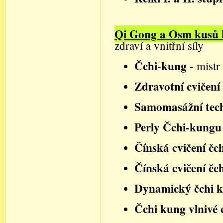
Qi Gong a Osm kusů 
zdraví a vnitřní síly
Čchi-kung
- mistr
Zdravotní cvičen
Samomasážní tec
Perly Čchi-kung
Čínská cvičení čc
Čínská cvičení čc
Dynamický čchi k
Čchi kung vlnivé 