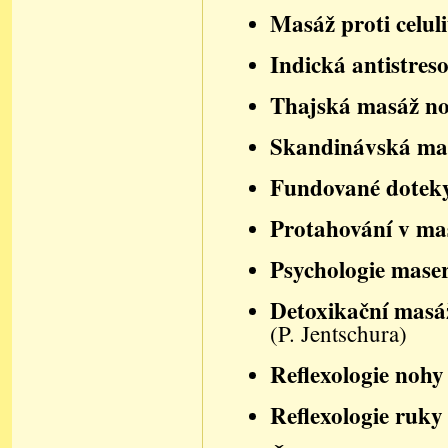
Masáž proti celul
Indická antistres
Thajská masáž n
Skandinávská m
Fundované dotek
Protahování v ma
Psychologie mase
Detoxikační masáž
(P. Jentschura)
Reflexologie nohy
Reflexologie ruky