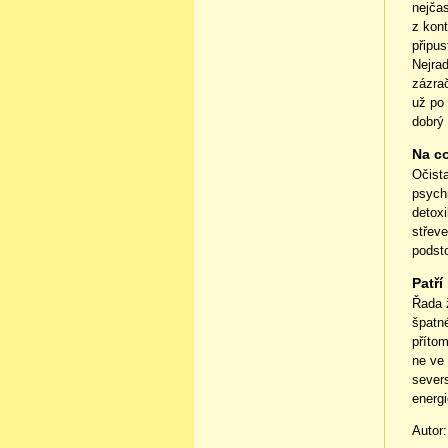
nejčas
z kont
připus
Nejrad
zázrač
už po
dobrý 
Na co
Očist
psych
detoxi
střeve
podsto
Patří
Řada ž
špatn
přítom
ne ve
severs
energi
Autor