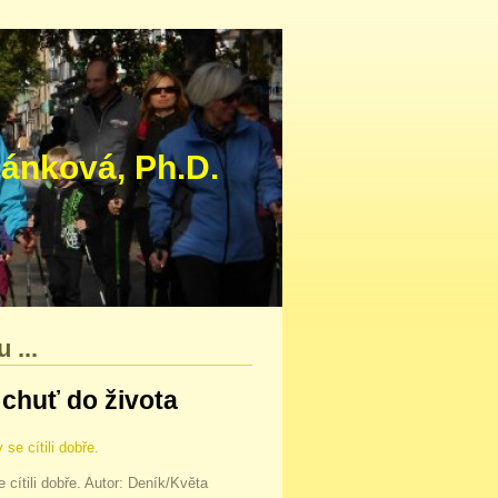
ová‚ Ph.D.
 ...
 chuť do života
cítili dobře. Autor: Deník/Květa