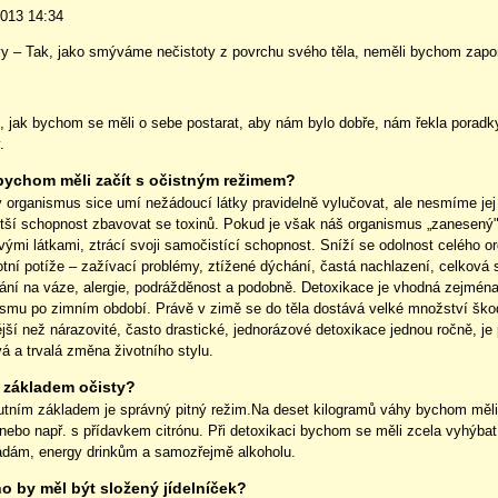
řová
2013 14:34
y – Tak, jako smýváme nečistoty z povrchu svého těla, neměli bychom zapomí
, jak bychom se měli o sebe postarat, aby nám bylo dobře, nám řekla porad
.
bychom měli začít s očistným režimem?
 organismus sice umí nežádoucí látky pravidelně vylučovat, ale nesmíme jej
tší schopnost zbavovat se toxinů. Pokud je však náš organismus „zanesený"
vými látkami, ztrácí svoji samočistící schopnost. Sníží se odolnost celého o
tní potíže – zažívací problémy, ztížené dýchání, častá nachlazení, celková 
ání na váze, alergie, podrážděnost a podobně. Detoxikace je vhodná zejména 
ismu po zimním období. Právě v zimě se do těla dostává velké množství škod
jší než nárazovité, často drastické, jednorázové detoxikace jednou ročně, je
vá a trvalá změna životního
stylu
.
 základem očisty?
tním základem je správný pitný režim.Na deset kilogramů váhy bychom měli vy
 nebo např. s přídavkem citrónu. Při detoxikaci bychom se měli zcela vyhýb
ádám, energy drinkům a samozřejmě alkoholu.
o by měl být složený jídelníček?