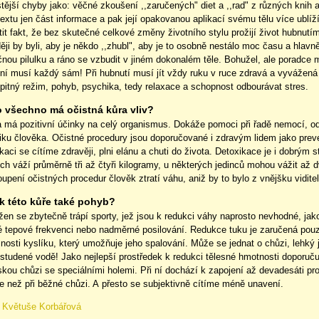
tější chyby jako: věčné zkoušení ,,zaručených" diet a ,,rad" z různých knih 
extu jen část informace a pak její opakovanou aplikací svému tělu více ublíží.
tit fakt, že bez skutečné celkové změny životního stylu prožijí život
hubnutí
ěji by byli, aby je někdo ,,zhubl", aby je to osobně nestálo moc času a hlavně
nou pilulku a ráno se vzbudit v jiném dokonalém těle. Bohužel, ale poradce 
 ní musí každý sám! Při hubnutí musí jít vždy ruku v ruce zdravá a vyvážená
pitný režim, pohyb, psychika, tedy relaxace a schopnost odbourávat stres.
 všechno má očistná kůra vliv?
a má pozitivní účinky na celý organismus. Dokáže pomoci při řadě nemocí, o
iku člověka. Očistné procedury jsou doporučované i zdravým lidem jako
prev
kaci se cítíme zdravěji, plni elánu a chuti do života. Detoxikace je i dobrým
ch váží průměrně tři až čtyři kilogramy, u některých jedinců mohou vážit až d
upení očistných procedur člověk ztratí váhu, aniž by to bylo z vnějšku vidite
 k této kůře také pohyb?
en se zbytečně trápí sporty, jež jsou k redukci váhy naprosto nevhodné, jak
é tepové frekvenci nebo nadměrné posilování. Redukce tuku je zaručená pouz
nosti kyslíku, který umožňuje jeho spalování. Může se jednat o chůzi, lehký j
 studené vodě! Jako nejlepší prostředek k redukci tělesné hmotnosti doporuč
kou chůzi se speciálními holemi. Při ní dochází k zapojení až devadesáti pro
e než při běžné chůzi. A přesto se subjektivně cítíme méně unavení.
:
Květuše Korbářová