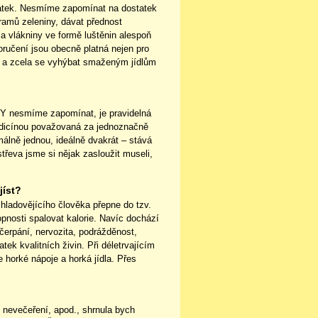
 látek. Nesmíme zapomínat na dostatek
ramů zeleniny, dávat přednost
a vlákniny ve formě luštěnin alespoň
ručení jsou obecně platná nejen pro
ní a zcela se vyhýbat smaženým jídlům
DY nesmíme zapomínat, je pravidelná
medicínou považovaná za jednoznačně
málně jednou, ideálně dvakrát – stává
třeva jsme si nějak zasloužit museli,
jíst?
 hladovějícího člověka přepne do tzv.
nosti spalovat kalorie. Navíc dochází
čerpání, nervozita, podrážděnost,
tek kvalitních živin. Při déletrvajícím
horké nápoje a horká jídla. Přes
 nevečeření, apod., shrnula bych