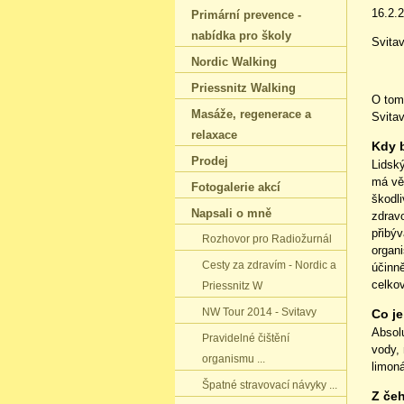
Korbá
16.2.
Primární prevence -
nabídka pro školy
Svitav
Nordic Walking
Priessnitz Walking
O tom
Masáže‚ regenerace a
Svitav
relaxace
Kdy 
Prodej
Lidský
má vě
Fotogalerie akcí
škodli
Napsali o mně
zdravo
přibýv
Rozhovor pro Radiožurnál
organ
Cesty za zdravím - Nordic a
účinně
celko
Priessnitz W
NW Tour 2014 - Svitavy
Co je
Absolu
Pravidelné čištění
vody,
organismu ...
limon
Špatné stravovací návyky ...
Z čeh