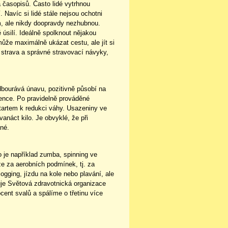
a časopisů. Často lidé vytrhnou
 Navíc si lidé stále nejsou ochotni
m
, ale nikdy doopravdy nezhubnou.
 úsilí. Ideálně spolknout nějakou
může maximálně ukázat cestu, ale jít si
 strava a správné stravovací návyky,
dbourává únavu, pozitivně působí na
ence
. Po pravidelně prováděné
 startem k redukci váhy. Usazeniny ve
vanáct kilo. Je obvyklé, že při
lné.
o je například zumba, spinning ve
e za aerobních podmínek, tj. za
ogging, jízdu na kole nebo plavání, ale
uje Světová zdravotnická organizace
cent svalů a spálíme o třetinu více