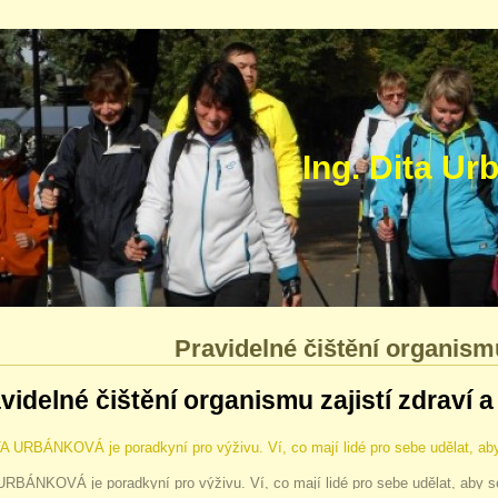
trum Ing. Dita Urbánk
Pravidelné čištění organismu
videlné čištění organismu zajistí zdraví a
RBÁNKOVÁ je poradkyní pro výživu. Ví, co mají lidé pro sebe udělat, aby se 