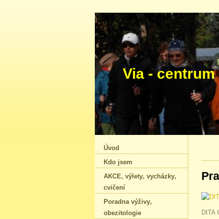
Via - cen
Úvod
Kdo jsem
Pra
AKCE‚ výlety‚ vycházky‚
cvičení
Poradna výživy‚
DITA U
obezitologie