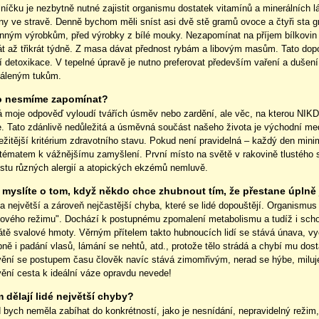
lníčku je nezbytně nutné zajistit organismu dostatek vitamínů a minerálních
iny ve
stravě
. Denně bychom měli sníst asi dvě stě gramů ovoce a čtyři sta g
rnným výrobkům, před výrobky z bílé mouky. Nezapomínat na příjem bílkovin 
át až třikrát týdně. Z masa dávat přednost rybám a libovým masům. Tato dopo
í detoxikace. V tepelné úpravě je nutno preferovat především vaření a duše
páleným tukům.
o nesmíme zapomínat?
 moje odpověď vyloudí tvářích úsměv nebo zardění, ale věc, na kterou NIK
ce. Tato zdánlivě nedůležitá a úsměvná součást našeho života je východní 
ežitější kritérium zdravotního stavu. Pokud není pravidelná – každý den mini
 tématem k vážnějšímu zamyšlení. První místo na světě v rakovině tlustého s
ůstu různých alergií a atopických ekzémů nemluvě.
 myslíte o tom, když někdo chce zhubnout tím, že přestane úplně 
ta největší a zároveň nejčastější chyba, které se lidé dopouštějí. Organismus
zového režimu". Dochází k postupnému zpomalení metabolismu a tudíž i schop
átě svalové hmoty. Věrným přítelem takto hubnoucích lidí se stává únava, vy
ně i padání vlasů, lámání se nehtů, atd., protože tělo strádá a chybí mu dosta
vění se postupem času člověk navíc stává zimomřivým, nerad se hýbe, miluje 
vění
cesta
k ideální váze opravdu nevede!
 dělají lidé největší chyby?
bych neměla zabíhat do konkrétností, jako je nesnídání, nepravidelný režim,