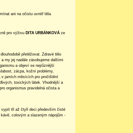
nat ani na očistu uvnitř těla.
kyně pro výživu
DITA URBÁNKOVÁ
ze
 dlouhodobě přetěžovat. Zdravé tělo
 a my jej nadále zásobujeme dalšími
rganismu a objeví se nejrůznější
slabost, zácpa, kožní problémy,
v jarních měsících pro pročištění
livých, toxických látek. Vhodnější a
 pro organismus pravidelná očista a
pít tři až čtyři deci především čisté
at kávě, colovým a slazeným nápojům -