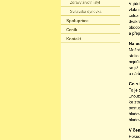
Zdravý životní styl
V jíde
vlákn
Svitavská dýňovka
celoz
Spolupráce
dvakr
obdob
Ceník
a pře
Kontakt
Na c
Možná
stoli
nejdůl
se již
o nár
Co si
To je 
,,nou
ke ztr
postup
hlado
hlado
V čem
Pokud 